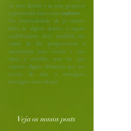
os seus dentes e as suas gengivas
o permitam fazer com
conforto
.
Na eventualidade de já existir
falta de alguns dentes, a opção
reabilitadora deve também ser
capaz de lhe proporcionar a
autonomia para comer o que
mais o satisfaz, sem ter que
rejeitar algum alimento por ter
receio de não o conseguir
mastigar como deseja.
Veja os nossos posts