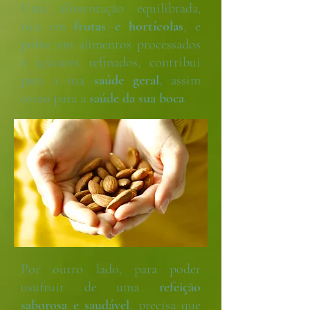
Uma alimentação equilibrada,
rica em
frutas
e
hortícolas
, e
pobre em alimentos processados
e açúcares refinados, contribui
para a sua
saúde geral
, assim
como para a
saúde da sua boca
.
Por outro lado, para poder
usufruir de uma
refeição
saborosa e saudável
, precisa que