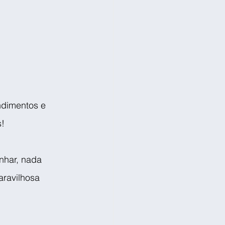
ndimentos e 
s!
nhar, nada 
aravilhosa 