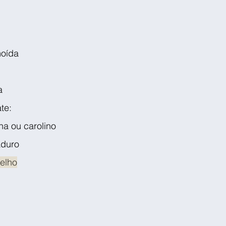
moída
a
te:
ha ou carolino
aduro
elho