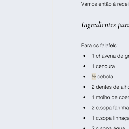
Vamos então à recei
Ingredientes par
Para os falafels:
1 chávena de gr
1 cenoura
½
 cebola
2 dentes de alh
1 molho de coe
2 c.sopa farinha
1 c.sopa linhaç
2 c.sopa água