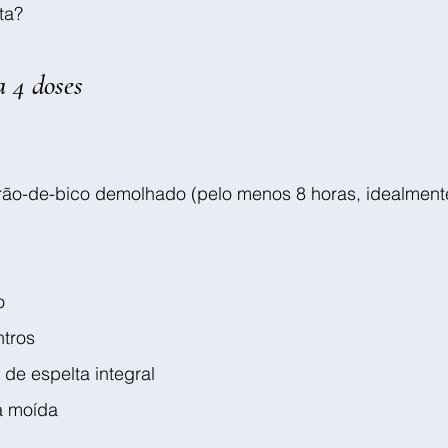
ta?
a 4 doses
ão-de-bico demolhado (pelo menos 8 horas, idealment
o
ntros
 de espelta integral
a moída