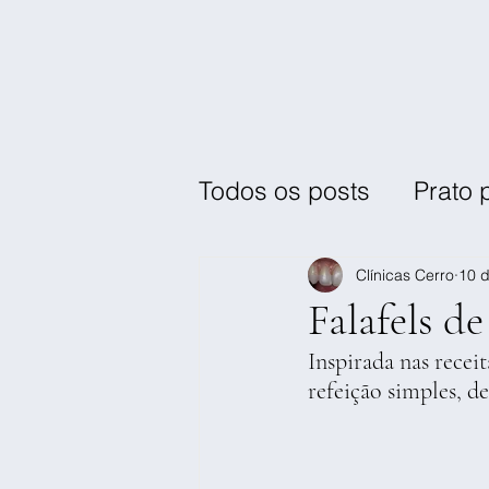
Todos os posts
Prato 
Pequeno-almoço / La
Clínicas Cerro
10 d
Falafels d
Inspirada nas recei
refeição simples, de