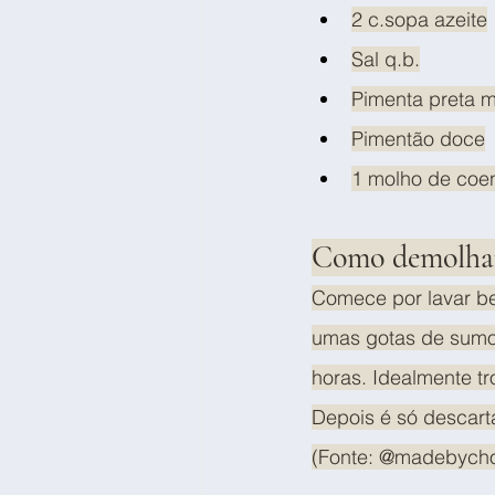
2 c.sopa azeite
Sal q.b.
Pimenta preta 
Pimentão doce
1 molho de coe
Como demolhar
Comece por lavar be
umas gotas de sumo 
horas. Idealmente t
Depois é só descarta
(Fonte: @madebycho