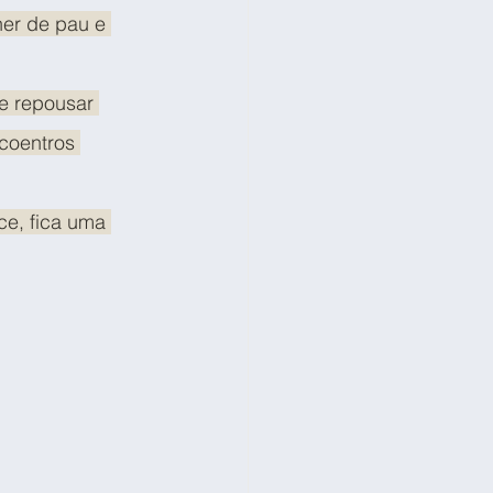
er de pau e 
e repousar 
coentros 
e, fica uma 