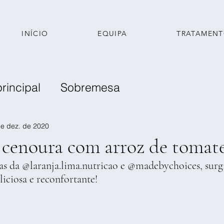
INÍCIO
EQUIPA
TRATAMEN
principal
Sobremesa
nche
e dez. de 2020
e cenoura com arroz de tomat
tas da @laranja.lima.nutricao e @madebychoices, surgi
liciosa e reconfortante!