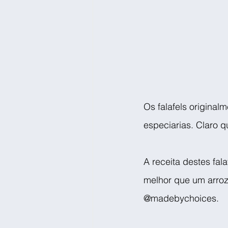
Os falafels original
especiarias. Claro 
A receita destes fal
melhor que um arroz 
@madebychoices.