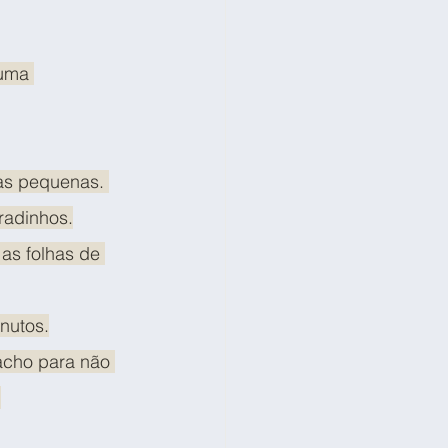
numa 
las pequenas. 
radinhos.
 as folhas de 
nutos.
acho para não 
.