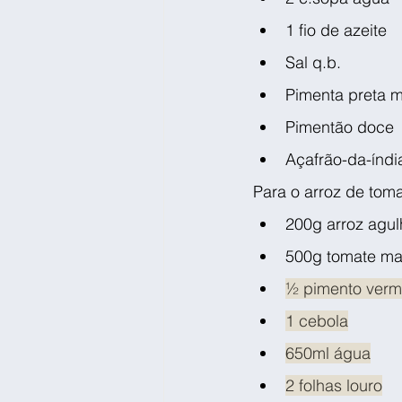
1 fio de azeite
Sal q.b.
Pimenta preta 
Pimentão doce
Açafrão-da-índi
Para o arroz de toma
200g arroz agul
500g tomate m
½ pimento verm
1 cebola
650ml água
2 folhas louro