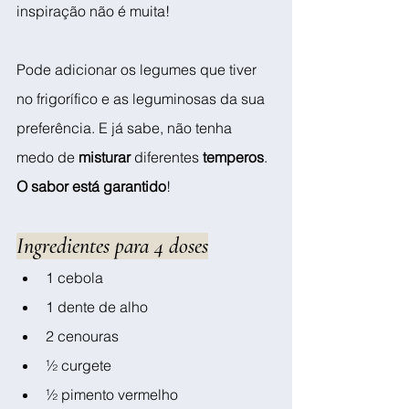
inspiração não é muita!
Pode adicionar os legumes que tiver 
no frigorífico e as leguminosas da sua 
preferência. E já sabe, não tenha 
medo de 
misturar
 diferentes 
temperos
. 
O sabor está garantido
!
Ingredientes para 4 doses
1 cebola 
1 dente de alho
2 cenouras
½ curgete 
½ pimento vermelho