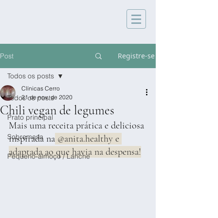
Registre-se
Post
Todos os posts
Clínicas Cerro
Todos os posts
21 de nov. de 2020
Chili vegan de legumes
Prato principal
Mais uma receita prática e deliciosa 
Sobremesa
inspirada na
 @anita.healthy e 
adaptada ao que havia na despensa!
Pequeno-almoço / Lanche