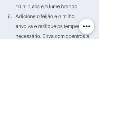
10 minutos em lume brando.
Adicione o feijão e o milho, 
envolva e retifique os temperos se 
necessário. Sirva com coentros a 
gosto, numa base de arroz 
integral.
Delicie-se com este prato colorido!
vegan
cenoura
curgete
feijão
pimento
tomate
milho
chili
Prato principal