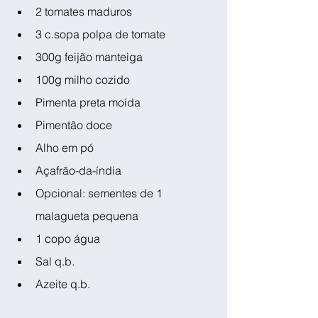
2 tomates maduros 
3 c.sopa polpa de tomate
300g feijão manteiga 
100g milho cozido
Pimenta preta moída
Pimentão doce
Alho em pó
Açafrão-da-índia
Opcional: sementes de 1 
malagueta pequena
1 copo água
Sal q.b.
Azeite q.b.