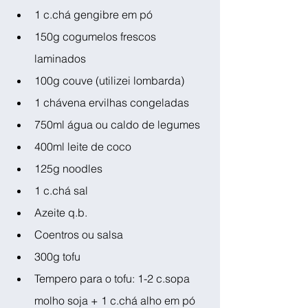
1 c.chá gengibre em pó
150g cogumelos frescos 
laminados
100g couve (utilizei lombarda)
1 chávena ervilhas congeladas
750ml água ou caldo de legumes
400ml leite de coco
125g noodles
1 c.chá sal
Azeite q.b.
Coentros ou salsa
300g tofu 
Tempero para o tofu: 1-2 c.sopa 
molho soja + 1 c.chá alho em pó 