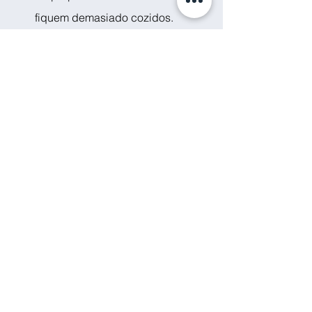
fiquem demasiado cozidos.
Se desejar pode voltar a colocar a 
frigideira com o tofu ao lume para 
ficar bem quentinho.
Sirva de imediato com o tofu por 
cima e emprate com uns cajus e 
coentros picados.
Delicie-se com este prato que 
aquece a alma!
vegetariano
couve
ervilhas
caju
noodles
Prato principal