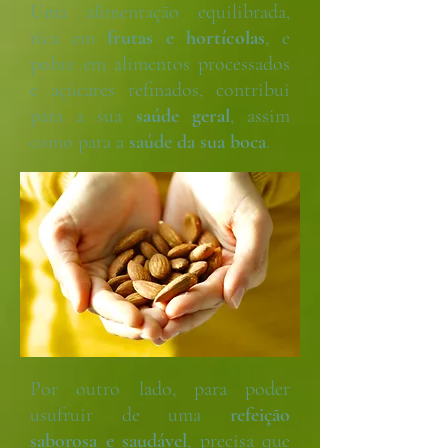
Uma alimentação equilibrada,
rica em
frutas
e
hortícolas
, e
pobre em alimentos processados
e açúcares refinados, contribui
para a sua
saúde geral
, assim
como para a
saúde da sua boca
.
Por outro lado, para poder
usufruir de uma
refeição
saborosa e saudável
, precisa que