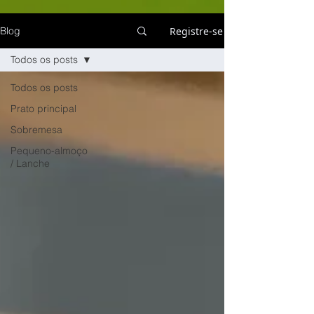
Registre-se
Blog
Todos os posts
Todos os posts
Prato principal
Sobremesa
Pequeno-almoço
/ Lanche