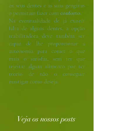
os seus dentes e as suas gengivas
o permitam fazer com
conforto
.
Na eventualidade de já existir
falta de alguns dentes, a opção
reabilitadora deve também ser
capaz de lhe proporcionar a
autonomia para comer o que
mais o satisfaz, sem ter que
rejeitar algum alimento por ter
receio de não o conseguir
mastigar como deseja.
Veja os nossos posts