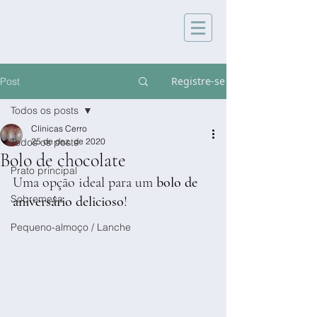
Registre-se
Post
Todos os posts
Clínicas Cerro
Todos os posts
25 de dez. de 2020
Bolo de chocolate
Prato principal
Uma opção ideal para um 
bolo de 
Sobremesa
aniversário delicioso
! 
Pequeno-almoço / Lanche