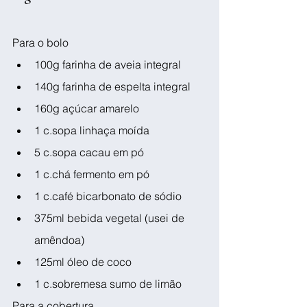
Para o bolo
100g farinha de aveia integral
140g farinha de espelta integral
160g açúcar amarelo
1 c.sopa linhaça moída
5 c.sopa cacau em pó
1 c.chá fermento em pó
1 c.café bicarbonato de sódio
375ml bebida vegetal (usei de 
amêndoa)
125ml óleo de coco
1 c.sobremesa sumo de limão
Para a cobertura