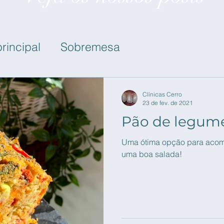
principal
Sobremesa
nche
Clínicas Cerro
23 de fev. de 2021
Pão de legum
Uma ótima opção para aco
uma boa salada!