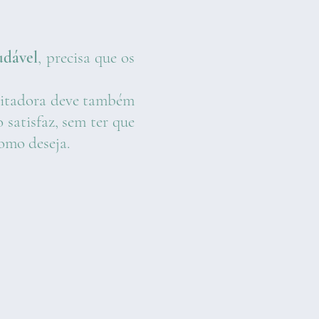
udável
, precisa que os
bilitadora deve também
satisfaz, sem ter que
 como deseja.