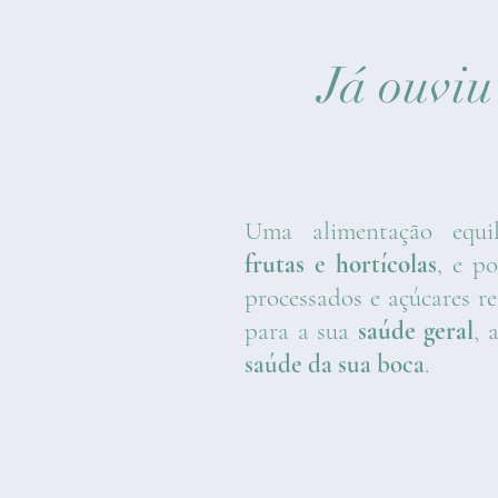
Já ouvi
Uma alimentação equil
frutas
e
hortícolas
, e p
processados e açúcares re
para a sua
saúde geral
, 
saúde da sua boca
.