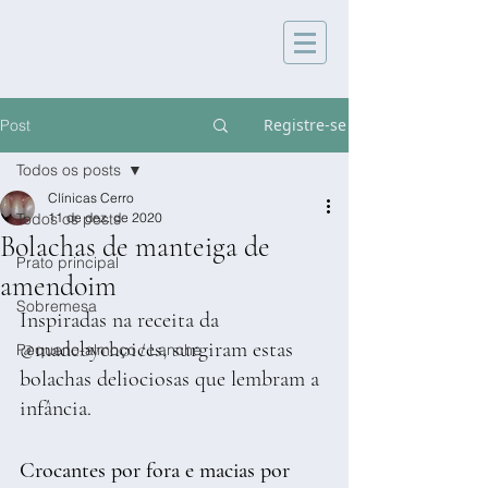
Registre-se
Post
Todos os posts
Clínicas Cerro
Todos os posts
11 de dez. de 2020
Bolachas de manteiga de
Prato principal
amendoim
Sobremesa
Inspiradas na receita da 
@madebychoices, surgiram estas 
Pequeno-almoço / Lanche
bolachas deliociosas que lembram a 
infância.
Crocantes por fora e macias por 