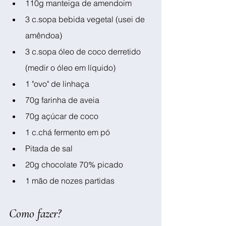
110g manteiga de amendoim
3 c.sopa bebida vegetal (usei de 
amêndoa)
3 c.sopa óleo de coco derretido 
(medir o óleo em líquido)
1 "ovo" de linhaça
70g farinha de aveia
70g açúcar de coco
1 c.chá fermento em pó
Pitada de sal
20g chocolate 70% picado 
1 mão de nozes partidas
Como fazer?