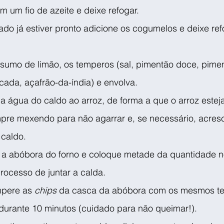
 um fio de azeite e deixe refogar.
do já estiver pronto adicione os cogumelos e deixe ref
o sumo de limão, os temperos (sal, pimentão doce, pimen
ada, açafrão-da-índia) e envolva.
a água do caldo ao arroz, de forma a que o arroz estej
pre mexendo para não agarrar e, se necessário, acres
caldo.
re a abóbora do forno e coloque metade da quantidade no
rocesso de juntar a calda.
pere as 
chips
 da casca da abóbora com os mesmos te
 durante 10 minutos (cuidado para não queimar!).