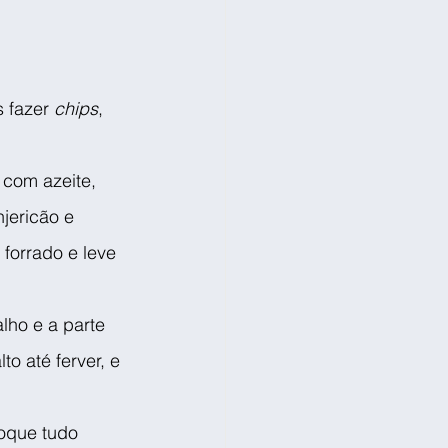
 fazer 
chips
, 
com azeite, 
jericão e 
forrado e leve 
lho e a parte 
 até ferver, e 
loque tudo 