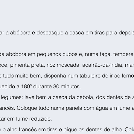
r a abóbora e descasque a casca em tiras para depois
r da abóbora em pequenos cubos e, numa taça, tempere 
oce, pimenta preta, noz moscada, açafrão-da-índia, man
e tudo muito bem, disponha num tabuleiro de ir ao forno 
uecido a 180º durante 30 minutos.
 legumes: lave bem a casca da cebola, dos dentes de a
rancês. Coloque tudo numa panela com água em lume alto
tar em lume reduzido.
e o alho francês em tiras e pique os dentes de alho. Co