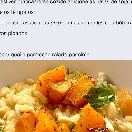
estiver praticamente cozido adicione as natas de soja,
ue os temperos.
a abóbora assada, as 
chips
, umas sementes de abóbora
ros picados.
ocar queijo parmesão ralado por cima.