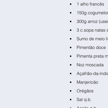
1 alho francês
150g cogumelos
300g arroz (usei
3 c.sopa natas 
Sumo de meio l
Pimentão doce
Pimenta preta 
Noz moscada
Açafrão-da-índi
Manjericão
Orégãos
Sal q.b.