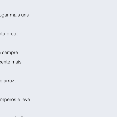
ogar mais uns 
ta preta 
a sempre 
cente mais 
 arroz, 
mperos e leve 