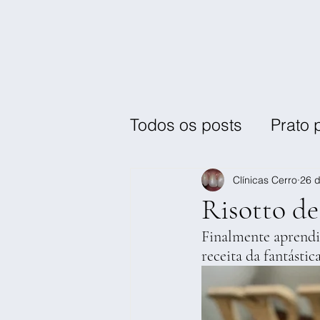
Todos os posts
Prato 
Pequeno-almoço / La
Clínicas Cerro
26 d
Risotto d
Finalmente aprendi 
receita da fantásti