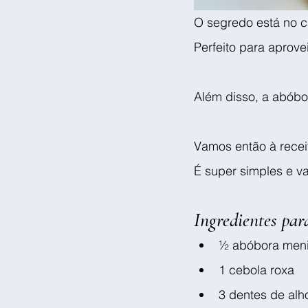
O segredo está no c
Perfeito para aprov
Além disso, a abóbo
Vamos então à recei
É super simples e va
Ingredientes par
½ abóbora meni
1 cebola roxa
3 dentes de alh