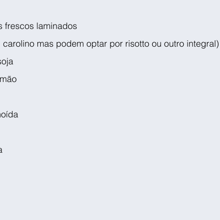
 frescos laminados
 carolino mas podem optar por risotto ou outro integral)
soja
imão
moída
a