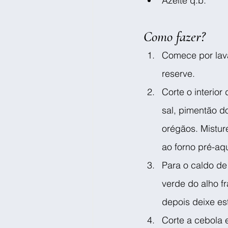
Azeite q.b.
Como fazer?
Comece por lava
reserve.
Corte o interio
sal, pimentão d
orégãos. Mistur
ao forno pré-aq
Para o caldo de
verde do alho f
depois deixe es
Corte a cebola 