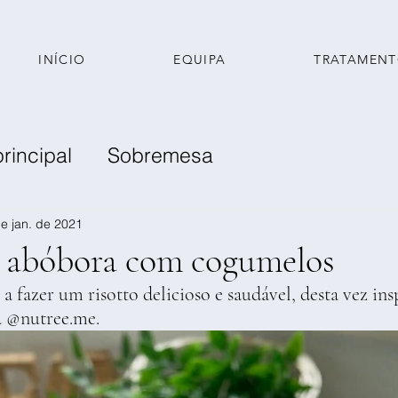
INÍCIO
EQUIPA
TRATAMEN
principal
Sobremesa
nche
e jan. de 2021
e abóbora com cogumelos
a fazer um risotto delicioso e saudável, desta vez ins
ca @nutree.me.