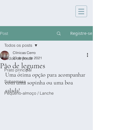
Registre-se
Post
Todos os posts
Clínicas Cerro
Todos os posts
23 de fev. de 2021
Pão de legumes
Prato principal
Uma ótima opção para acompanhar 
Sobremesa
com uma sopinha ou uma boa 
salada!
Pequeno-almoço / Lanche