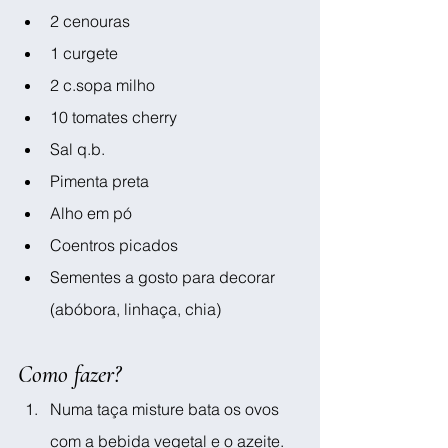
2 cenouras
1 curgete
2 c.sopa milho
10 tomates cherry
Sal q.b.
Pimenta preta
Alho em pó
Coentros picados
Sementes a gosto para decorar 
(abóbora, linhaça, chia)
Como fazer?
Numa taça misture bata os ovos 
com a bebida vegetal e o azeite.