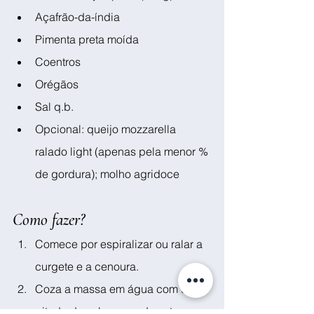
Açafrão-da-índia
Pimenta preta moída
Coentros
Orégãos
Sal q.b.
Opcional: queijo mozzarella 
ralado light (apenas pela menor % 
de gordura); molho agridoce
Como fazer?
Comece por espiralizar ou ralar a 
curgete e a cenoura.
Coza a massa em água com uma 
pitada de sal e, quando esta 