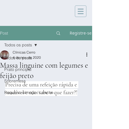
Registre-se
Post
Todos os posts
Clínicas Cerro
Todos os posts
4 de nov. de 2020
Massa linguine com legumes e
Prato principal
feijão preto
Sobremesa
Precisa de uma refeição rápida e 
saudável e não sabe o que fazer?!
Pequeno-almoço / Lanche